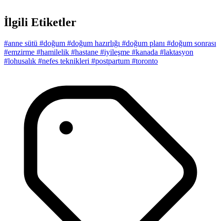
İlgili Etiketler
#anne sütü
#doğum
#doğum hazırlığı
#doğum planı
#doğum sonrası
#emzirme
#hamilelik
#hastane
#iyileşme
#kanada
#laktasyon
#lohusalık
#nefes teknikleri
#postpartum
#toronto